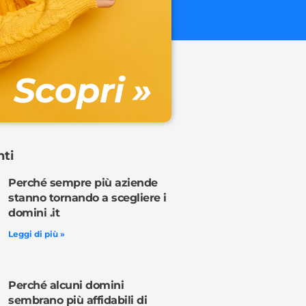
€ 32.90 + 
Gestione DN
Scopri »
Ordina o
nti
Perché sempre più aziende
stanno tornando a scegliere i
domini .it
Leggi di più »
Perché alcuni domini
sembrano più affidabili di