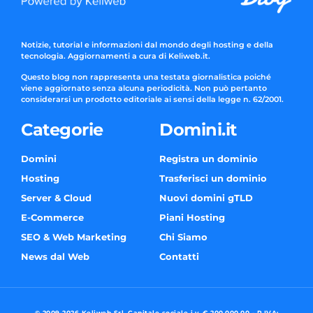
Notizie, tutorial e informazioni dal mondo degli hosting e della
tecnologia. Aggiornamenti a cura di Keliweb.it.
Questo blog non rappresenta una testata giornalistica poiché
viene aggiornato senza alcuna periodicità. Non può pertanto
considerarsi un prodotto editoriale ai sensi della legge n. 62/2001.
Categorie
Domini.it
Domini
Registra un dominio
Hosting
Trasferisci un dominio
Server & Cloud
Nuovi domini gTLD
E-Commerce
Piani Hosting
SEO & Web Marketing
Chi Siamo
News dal Web
Contatti
© 2009-2026 Keliweb Srl, Capitale sociale i.v. € 200.000,00 - P.IVA: