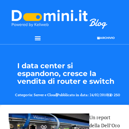
ARCHIVIO
SEO & WEB MARKETING
I data center si
espandono, cresce la
vendita di router e switch
Categoria:
Server e Cloud
Pubblicato in data:
24/02/2010
250
Un report
della Dell’Oro