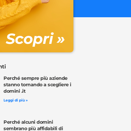
€ 32.90 + 
Gestione DN
Scopri »
Ordina o
nti
Perché sempre più aziende
stanno tornando a scegliere i
domini .it
Leggi di più »
Perché alcuni domini
sembrano più affidabili di