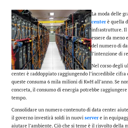
La moda delle gr
center
è quella d
infrastrutture. I
essere da meno e
del numero di da
l’intenzione di re
Nel corso degli u
center è raddoppiato raggiungendo l’incredibile cifra 
queste consuma 6 mila milioni di KwH all’anno. Se non
concreta, il consumo di energia potrebbe raggiungere 
tempo.
Consolidare un numero contenuto di data center aiute
il governo investirà soldi in nuovi
server
e in equipagg
aiutare l’ambiente. Ciò che si teme è il risvolto dell