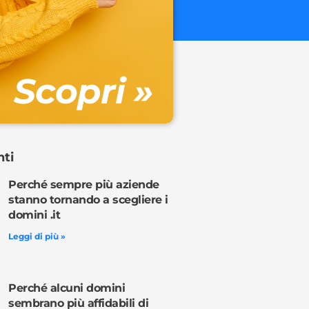
€ 32.90 + 
Gestione DN
Scopri »
Ordina o
nti
Perché sempre più aziende
stanno tornando a scegliere i
domini .it
Leggi di più »
Perché alcuni domini
sembrano più affidabili di