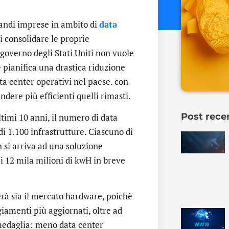
andi imprese in ambito di
data
i consolidare le proprie
l governo degli Stati Uniti non vuole
 pianifica una drastica riduzione
ta center operativi nel paese. con
ndere più efficienti quelli rimasti.
Post rece
ltimi 10 anni, il numero di data
di 1.100 infrastrutture. Ciascuno di
 si arriva ad una soluzione
i 12 mila milioni di kwH in breve
rà sia il mercato hardware, poichè
iamenti più aggiornati, oltre ad
a medaglia: meno data center