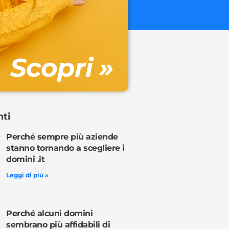
€ 32.90 + 
Gestione DN
Scopri »
Ordina o
nti
Perché sempre più aziende
stanno tornando a scegliere i
domini .it
Leggi di più »
Perché alcuni domini
sembrano più affidabili di