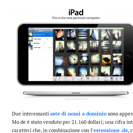
Due interessanti
aste di nomi a dominio
sono appena
Mo.de è stato venduto per 21.160 dollari; una cifra i
caratteri che, in combinazione con l’
estensione .de
, 