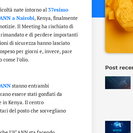
ficoltà nate intorno al
37esimo
CANN a Nairobi
, Kenya, finalmente
tizie. Il Meeting ha rischiato di
e rimandato e di perdere importanti
ioni di sicurezza hanno lasciato
 sospeso per giorni e, invece, pare
io come l’olio.
Post rece
CANN
stanno entrambi
ano essere stati gonfiati da
 in Kenya. Il centro
itari del posto che sorvegliano
i che l’ICANN sta facendo