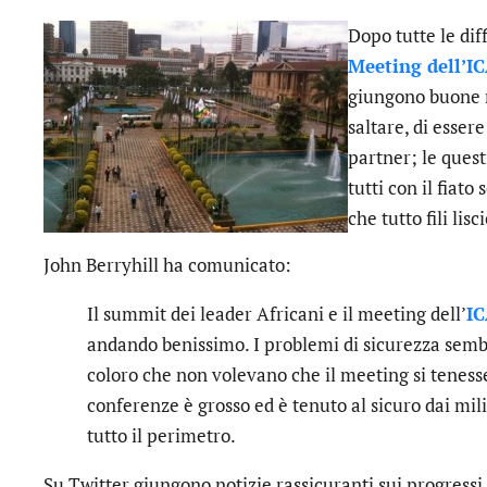
Dopo tutte le dif
Meeting dell’I
giungono buone no
saltare, di esser
partner; le quest
tutti con il fiato
che tutto fili lisc
John Berryhill ha comunicato:
Il summit dei leader Africani e il meeting dell’
I
andando benissimo. I problemi di sicurezza sembr
coloro che non volevano che il meeting si tenesse
conferenze è grosso ed è tenuto al sicuro dai mil
tutto il perimetro.
Su Twitter giungono notizie rassicuranti sui progress