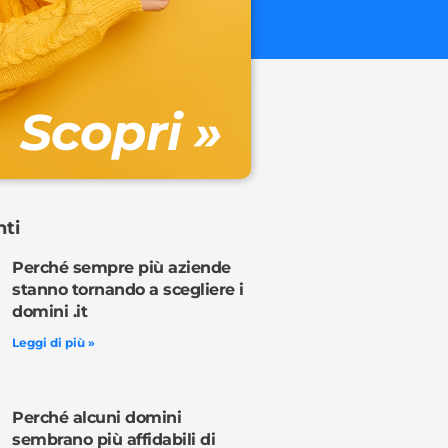
€ 32.90 + 
Gestione DN
Scopri »
Ordina o
nti
Perché sempre più aziende
stanno tornando a scegliere i
domini .it
Leggi di più »
Perché alcuni domini
sembrano più affidabili di