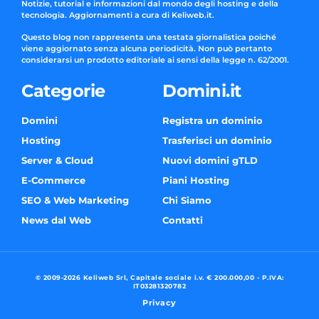
Notizie, tutorial e informazioni dal mondo degli hosting e della
tecnologia. Aggiornamenti a cura di Keliweb.it.
Questo blog non rappresenta una testata giornalistica poiché
viene aggiornato senza alcuna periodicità. Non può pertanto
considerarsi un prodotto editoriale ai sensi della legge n. 62/2001.
Categorie
Domini.it
Domini
Registra un dominio
Hosting
Trasferisci un dominio
Server & Cloud
Nuovi domini gTLD
E-Commerce
Piani Hosting
SEO & Web Marketing
Chi Siamo
News dal Web
Contatti
© 2009-2026 Keliweb Srl, Capitale sociale i.v. € 200.000,00 - P.IVA:
IT03281320782
Privacy