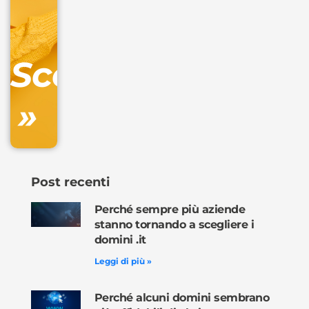
IVA/anno
Gestione
DNS
Scopri
inclusa
»
Ordina
ora »
Post recenti
Perché sempre più aziende
stanno tornando a scegliere i
domini .it
Leggi di più »
Perché alcuni domini sembrano