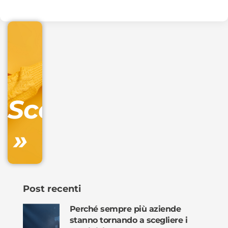
€
32.90
+
IVA/anno
Gestione
DNS
Scopri
inclusa
»
Ordina
ora »
Post recenti
Perché sempre più aziende
stanno tornando a scegliere i