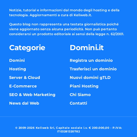
Notizie, tutorial e informazioni dal mondo degli hosting e della
tecnologia. Aggiornamenti a cura di Keliweb.it.
Questo blog non rappresenta una testata giornalistica poiché
viene aggiornato senza alcuna periodicità. Non può pertanto
considerarsi un prodotto editoriale ai sensi della legge n. 62/2001.
Categorie
Domini.it
Domini
Registra un dominio
Hosting
Trasferisci un dominio
Server & Cloud
Nuovi domini gTLD
E-Commerce
Piani Hosting
SEO & Web Marketing
Chi Siamo
News dal Web
Contatti
© 2009-2026 Keliweb Srl, Capitale sociale i.v. € 200.000,00 - P.IVA:
IT03281320782