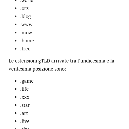
.world
.orz
.blog
.www
.mow
.home
.free
Le estensioni gTLD arrivate tra l’undicesima e la
ventesima posizione sono:
.game
.life
.xxx
.star
.art
.live