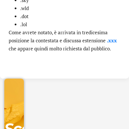
.sky
.wld
.dot
.lol
Come avrete notato, è arrivata in tredicesima
posizione la contestata e discussa estensione
.xxx
che appare quindi molto richiesta dal pubblico.
.online
€
32.90
+
IVA/anno
Gestione
DNS
Scopri
inclusa