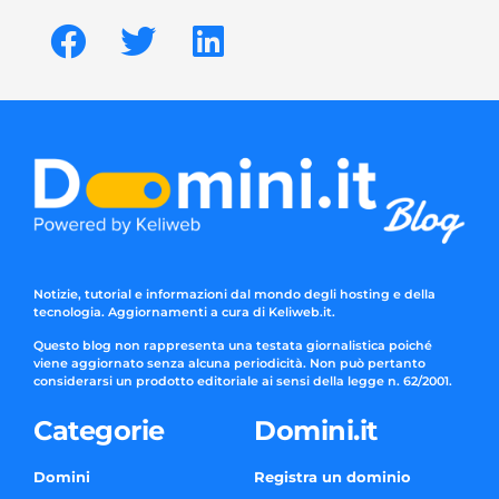
Notizie, tutorial e informazioni dal mondo degli hosting e della
tecnologia. Aggiornamenti a cura di Keliweb.it.
Questo blog non rappresenta una testata giornalistica poiché
viene aggiornato senza alcuna periodicità. Non può pertanto
considerarsi un prodotto editoriale ai sensi della legge n. 62/2001.
Categorie
Domini.it
Domini
Registra un dominio