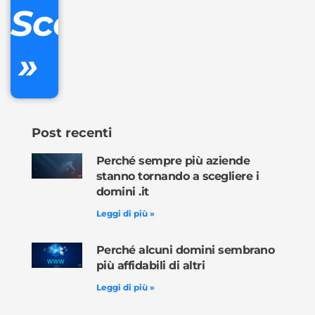
Scopri
inclusa
»
Ordina
ora »
Post recenti
Perché sempre più aziende
stanno tornando a scegliere i
domini .it
Leggi di più »
Perché alcuni domini sembrano
più affidabili di altri
Leggi di più »