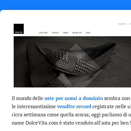
Il mondo delle
aste per nomi a dominio
sembra non 
le interessantissime
vendite record
registrate nelle 
ricca settimana come quella scorsa, oggi parliamo di 
name DolceVita.com è stato venduto all’asta per ben 