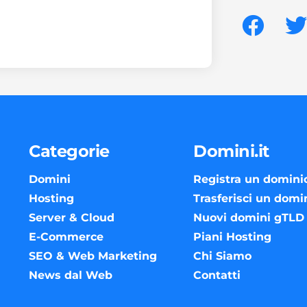
Categorie
Domini.it
Domini
Registra un domini
Hosting
Trasferisci un domi
Server & Cloud
Nuovi domini gTLD
E-Commerce
Piani Hosting
SEO & Web Marketing
Chi Siamo
News dal Web
Contatti