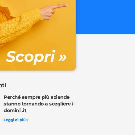
.onl
€ 32.90 + 
Gestione DN
Scopri »
Ordina o
nti
Perché sempre più aziende
stanno tornando a scegliere i
domini .it
Leggi di più »