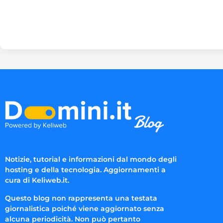
Notizie, tutorial e informazioni dal mondo degli
hosting e della tecnologia. Aggiornamenti a
cura di Keliweb.it.
Questo blog non rappresenta una testata
giornalistica poiché viene aggiornato senza
alcuna periodicità. Non può pertanto