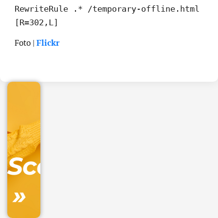
RewriteRule .* /temporary-offline.html
[R=302,L]
.online
Foto |
Flickr
€
32.90
+
IVA/anno
Gestione
DNS
Scopri
inclusa
»
Ordina
ora »