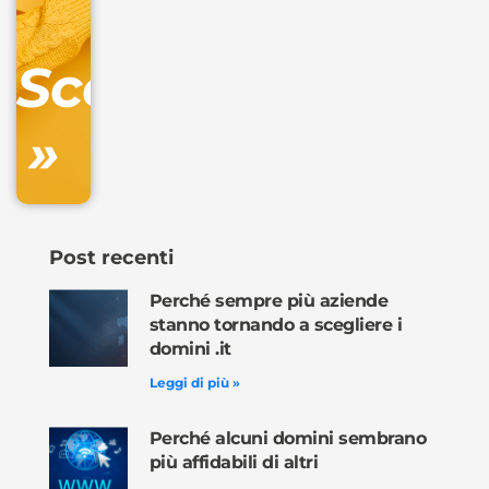
Gestione
DNS
Scopri
inclusa
»
Ordina
ora »
Post recenti
Perché sempre più aziende
stanno tornando a scegliere i
domini .it
Leggi di più »
Perché alcuni domini sembrano
più affidabili di altri