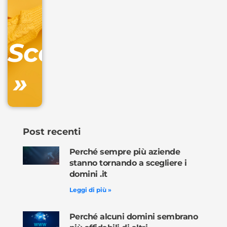
IVA/anno
Gestione
DNS
Scopri
inclusa
»
Ordina
ora »
Post recenti
Perché sempre più aziende
stanno tornando a scegliere i
domini .it
Leggi di più »
Perché alcuni domini sembrano