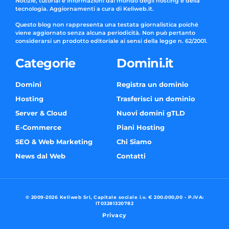
Notizie, tutorial e informazioni dal mondo degli hosting e della
tecnologia. Aggiornamenti a cura di Keliweb.it.
Questo blog non rappresenta una testata giornalistica poiché
viene aggiornato senza alcuna periodicità. Non può pertanto
considerarsi un prodotto editoriale ai sensi della legge n. 62/2001.
Categorie
Domini.it
Domini
Registra un dominio
Hosting
Trasferisci un dominio
Server & Cloud
Nuovi domini gTLD
E-Commerce
Piani Hosting
SEO & Web Marketing
Chi Siamo
News dal Web
Contatti
© 2009-2026 Keliweb Srl, Capitale sociale i.v. € 200.000,00 - P.IVA:
IT03281320782
Privacy