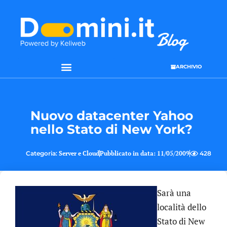
ARCHIVIO
SEO & WEB MARKETING
Nuovo datacenter Yahoo
nello Stato di New York?
Categoria:
Server e Cloud
Pubblicato in data:
11/05/2009
428
Sarà una
località dello
Stato di New