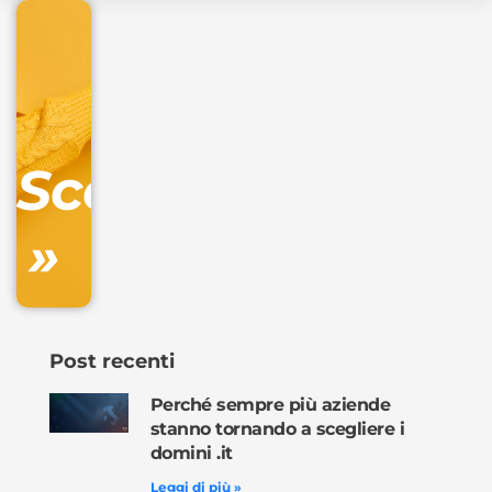
€
32.90
+
IVA/anno
Gestione
DNS
Scopri
inclusa
»
Ordina
ora »
Post recenti
Perché sempre più aziende
stanno tornando a scegliere i
domini .it
Leggi di più »