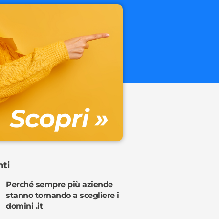
.onl
€ 32.90 + 
Gestione DN
Scopri »
Ordina o
nti
Perché sempre più aziende
stanno tornando a scegliere i
domini .it