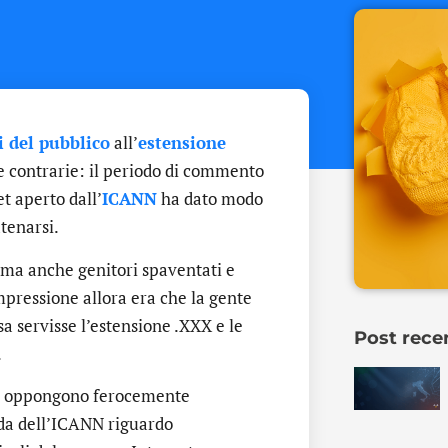
i del pubblico
all’
estensione
e contrarie: il periodo di commento
t aperto dall’
ICANN
ha dato modo
atenarsi.
 ma anche genitori spaventati e
mpressione allora era che la gente
a servisse l’estensione .XXX e le
Post rece
.
si oppongono ferocemente
nda dell’ICANN riguardo