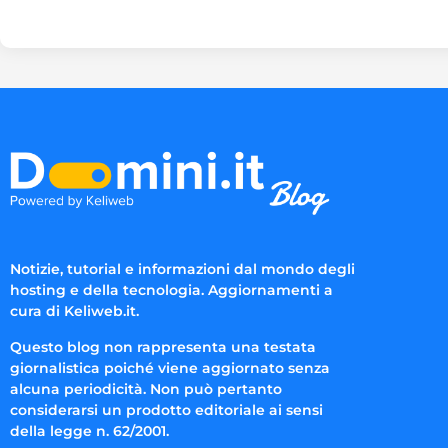
Notizie, tutorial e informazioni dal mondo degli
hosting e della tecnologia. Aggiornamenti a
cura di Keliweb.it.
Questo blog non rappresenta una testata
giornalistica poiché viene aggiornato senza
alcuna periodicità. Non può pertanto
considerarsi un prodotto editoriale ai sensi
della legge n. 62/2001.