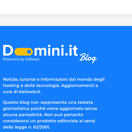
Notizie, tutorial e informazioni dal mondo degli
hosting e della tecnologia. Aggiornamenti a
cura di Keliweb.it.
Questo blog non rappresenta una testata
giornalistica poiché viene aggiornato senza
alcuna periodicità. Non può pertanto
considerarsi un prodotto editoriale ai sensi
della legge n. 62/2001.