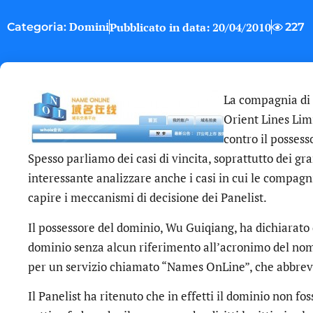
Domini
Pubblicato in data:
20/04/2010
227
Categoria:
La compagnia di 
Orient Lines Lim
contro il posse
Spesso parliamo dei casi di vincita, soprattutto dei gr
interessante analizzare anche i casi in cui le compag
capire i meccanismi di decisione dei Panelist.
Il possessore del dominio, Wu Guiqiang, ha dichiarato 
dominio senza alcun riferimento all’acronimo del nom
per un servizio chiamato “Names OnLine”, che abbrev
Il Panelist ha ritenuto che in effetti il dominio non fos