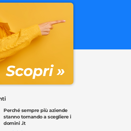
.onl
€ 32.90 + 
Gestione DN
Scopri »
Ordina o
nti
Perché sempre più aziende
stanno tornando a scegliere i
domini .it