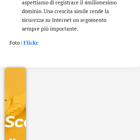
aspettiamo di registrare il 4milionesimo
dominio. Una crescita simile rende la
sicurezza su Internet un argomento
sempre più importante.
.online
Foto |
Flickr
€
32.90
+
IVA/anno
Gestione
DNS
Scopri
inclusa
Ordina