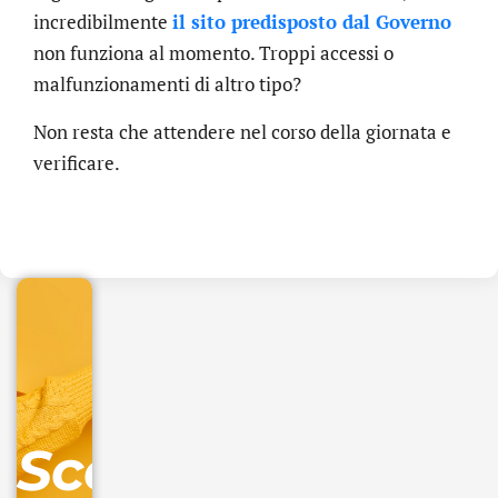
incredibilmente
il sito predisposto dal Governo
non funziona al momento. Troppi accessi o
malfunzionamenti di altro tipo?
Non resta che attendere nel corso della giornata e
verificare.
.online
€
32.90
+
IVA/anno
Gestione
DNS
Scopri
inclusa