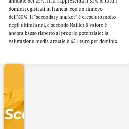
annuale del 25%. Il .fr rappresenta il 33% di tutti i
domini registrati in francia, con un rinnovo
dell’80%. Il “secondary market” è cresciuto molto
negli ultimi anni, e secondo Naillet il valore è
ancora basso rispetto al proprio potenziale: la
.online
valutazione media attuale è 651 euro per dominio.
€
32.90
+
IVA/anno
Gestione
DNS
Scopri
inclusa
Ordina