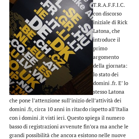
T.R.A.F.F.I.C.
con discorso
iniziale di Rick
Latona, che
introduce il
primo
argomento
della giornata:
lo stato dei
domini .fr. E’ lo
stesso Latona
che pone l’attenzione sull’inizio dell’attività dei
domini .fr, circa 10 anni in ritardo rispetto all’Italia
con i domini .it visti ieri. Questo spiega il numero
basso di registrazioni avvenute fin’ora ma anche le
grandi possibilità che ancora esistono nelle nuove