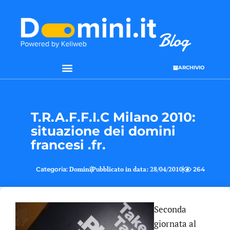
ARCHIVIO
SEO & WEB MARKETING
T.R.A.F.F.I.C Milano 2010:
situazione dei domini
francesi .fr.
Categoria:
Domini
Pubblicato in data:
28/04/2010
264
Seconda
giornata al