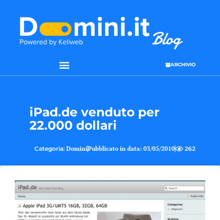
ARCHIVIO
iPad.de venduto per
22.000 dollari
Categoria:
Domini
Pubblicato in data:
03/05/2010
262