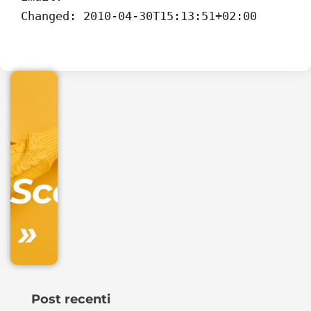
.online
Changed: 2010-04-30T15:13:51+02:00
€
32.90
+
IVA/anno
Gestione
DNS
Scopri
inclusa
»
Ordina
ora »
Post recenti