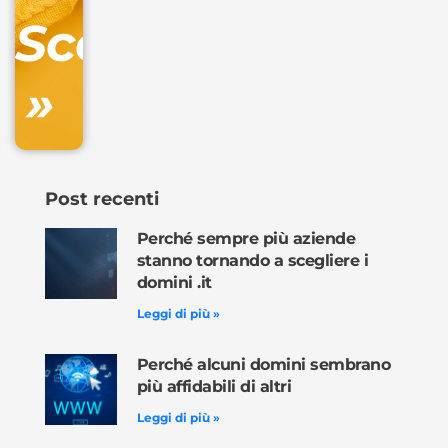
DNS
Scopri
inclusa
»
Ordina
ora »
Post recenti
Perché sempre più aziende
stanno tornando a scegliere i
domini .it
Leggi di più »
Perché alcuni domini sembrano
più affidabili di altri
Leggi di più »