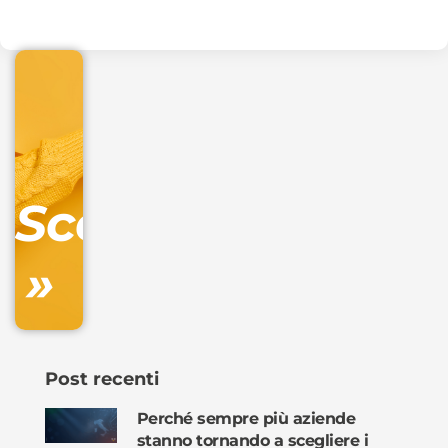
€
32.90
+
IVA/anno
Gestione
DNS
Scopri
inclusa
»
Ordina
ora »
Post recenti
Perché sempre più aziende
stanno tornando a scegliere i