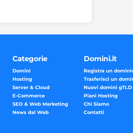
Categorie
Domini.it
Domini
Registra un domini
Hosting
Trasferisci un domi
Server & Cloud
Nuovi domini gTLD
E-Commerce
Piani Hosting
SEO & Web Marketing
Chi Siamo
News dal Web
Contatti