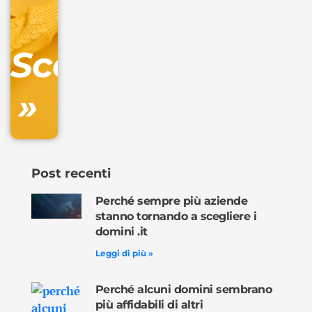
IVA/anno
Gestione
DNS
Scopri
inclusa
»
Ordina
ora »
Post recenti
Perché sempre più aziende
stanno tornando a scegliere i
domini .it
Leggi di più »
Perché alcuni domini sembrano
più affidabili di altri