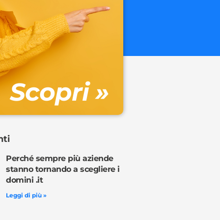
.onl
€ 32.90 + 
Gestione DN
Scopri »
Ordina o
nti
Perché sempre più aziende
stanno tornando a scegliere i
domini .it
Leggi di più »