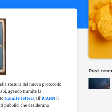
Post rece
lla stesura del nuovo protocollo
rabi, agendo tramite la
ato
tramite lettera
all’
ICANN
il
nti pubblici che desiderano