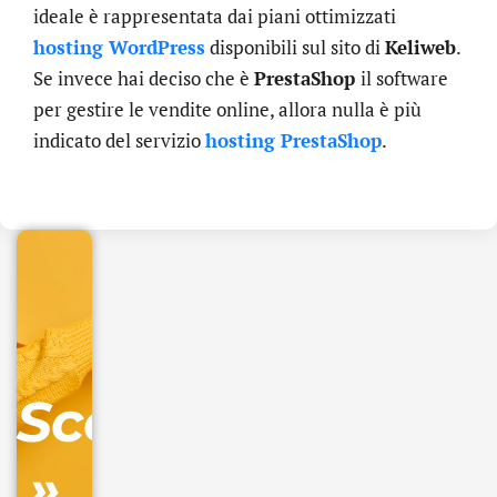
ideale è rappresentata dai piani ottimizzati
hosting WordPress
disponibili sul sito di
Keliweb
.
Se invece hai deciso che è
PrestaShop
il software
per gestire le vendite online, allora nulla è più
.online
indicato del servizio
hosting PrestaShop
.
€
32.90
+
IVA/anno
Gestione
DNS
Scopri
inclusa
»
Ordina
ora »