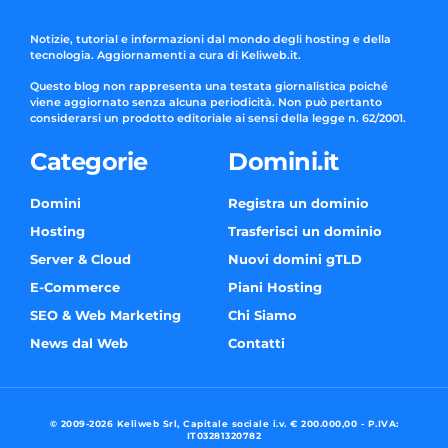
Notizie, tutorial e informazioni dal mondo degli hosting e della
tecnologia. Aggiornamenti a cura di Keliweb.it.
Questo blog non rappresenta una testata giornalistica poiché
viene aggiornato senza alcuna periodicità. Non può pertanto
considerarsi un prodotto editoriale ai sensi della legge n. 62/2001.
Categorie
Domini.it
Domini
Registra un dominio
Hosting
Trasferisci un dominio
Server & Cloud
Nuovi domini gTLD
E-Commerce
Piani Hosting
SEO & Web Marketing
Chi Siamo
News dal Web
Contatti
© 2009-2026 Keliweb Srl, Capitale sociale i.v. € 200.000,00 - P.IVA:
IT03281320782