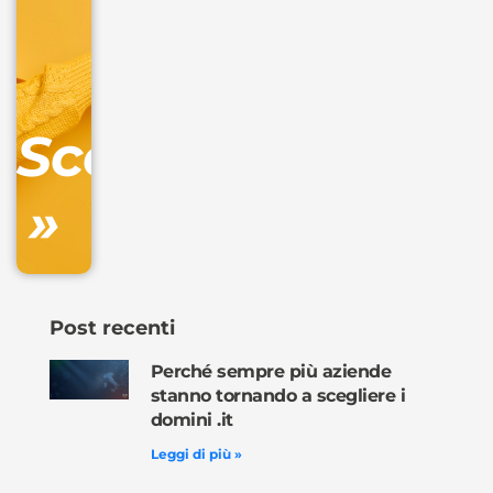
+
IVA/anno
Gestione
DNS
Scopri
inclusa
»
Ordina
ora »
Post recenti
Perché sempre più aziende
stanno tornando a scegliere i
domini .it
Leggi di più »