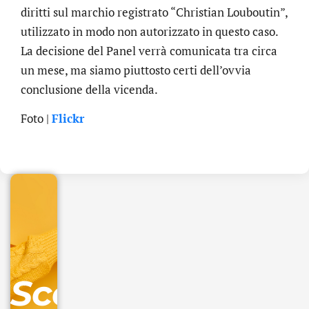
diritti sul marchio registrato “Christian Louboutin”,
utilizzato in modo non autorizzato in questo caso.
La decisione del Panel verrà comunicata tra circa
un mese, ma siamo piuttosto certi dell’ovvia
conclusione della vicenda.
.online
Foto |
Flickr
€
32.90
+
IVA/anno
Gestione
DNS
Scopri
inclusa