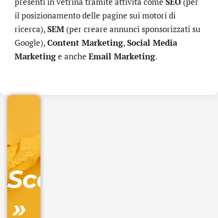
presenti in vetrina tramite attività come
SEO
(per
il posizionamento delle pagine sui motori di
ricerca),
SEM
(per creare annunci sponsorizzati su
Google),
Content Marketing
,
Social Media
.online
Marketing
e anche
Email Marketing
.
€
32.90
+
IVA/anno
Gestione
DNS
Scopri
inclusa
»
Ordina
ora »