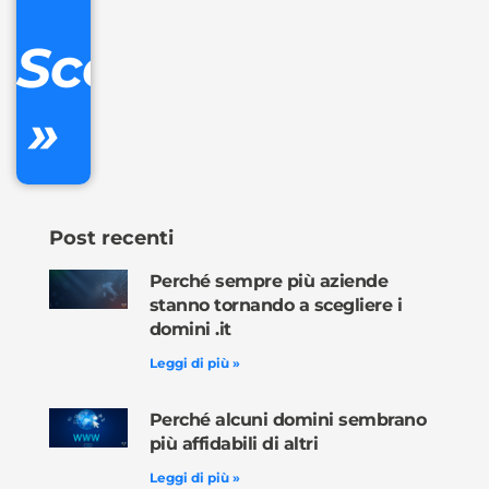
DNS
Scopri
inclusa
»
Ordina
ora »
Post recenti
Perché sempre più aziende
stanno tornando a scegliere i
domini .it
Leggi di più »
Perché alcuni domini sembrano
più affidabili di altri
Leggi di più »