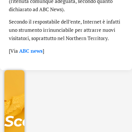
(ritenuta comunque adeguata, secondo quanto
dichiarato ad ABC News).
Secondo il respostabile dell’ente, Internet è infatti
uno strumento irrinunciabile per attrarre nuovi
visitatori, soprattutto nel Northern Territory.
.online
[Via
ABC news
]
€
32.90
+
IVA/anno
Gestione
DNS
Scopri
inclusa