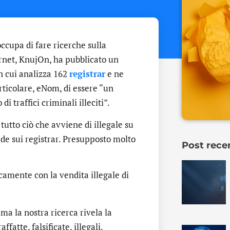
occupa di fare ricerche sulla
ernet, KnujOn, ha pubblicato un
n cui analizza 162
registrar
e ne
rticolare, eNom, di essere “un
 di traffici criminali illeciti”.
tutto ciò che avviene di illegale su
de sui registrar. Presupposto molto
Post rece
camente con la vendita illegale di
 ma la nostra ricerca rivela la
fatte, falsificate, illegali.