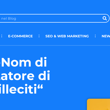
E-COMMERCE
SEO & WEB MARKETING
NEW
eNom di
tatore di
illeciti“