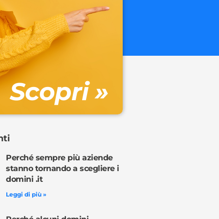
.onl
€ 32.90 + 
Gestione DN
Scopri »
Ordina o
nti
Perché sempre più aziende
stanno tornando a scegliere i
domini .it
Leggi di più »