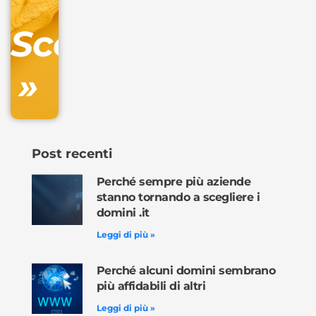
DNS
Scopri
inclusa
»
Ordina
ora »
Post recenti
Perché sempre più aziende
stanno tornando a scegliere i
domini .it
Leggi di più »
Perché alcuni domini sembrano
più affidabili di altri
Leggi di più »