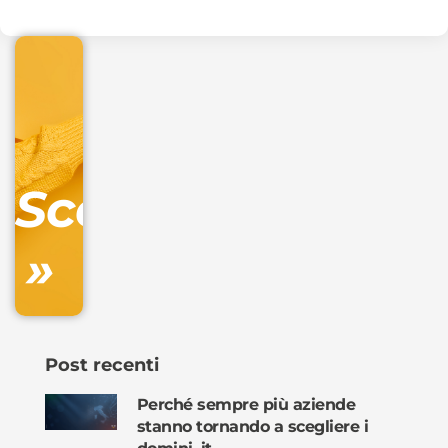
€
32.90
+
IVA/anno
Gestione
DNS
Scopri
inclusa
»
Ordina
ora »
Post recenti
Perché sempre più aziende
stanno tornando a scegliere i