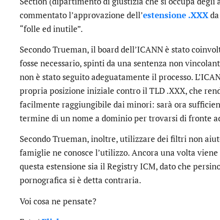
Section (dipartimento di giustizia che si occupa degli 
commentato l’approvazione dell’
estensione .XXX
da 
“folle ed inutile”.
Secondo Trueman, il board dell’ICANN è stato coinvolt
fosse necessario, spinti da una sentenza non vincolan
non è stato seguito adeguatamente il processo. L’IC
propria posizione iniziale contro il TLD .XXX, che ren
facilmente raggiungibile dai minori: sarà ora sufficien
termine di un nome a dominio per trovarsi di fronte a
Secondo Trueman, inoltre, utilizzare dei filtri non aiut
famiglie ne conosce l’utilizzo. Ancora una volta viene
questa estensione sia il Registry ICM, dato che persino
pornografica si è detta contraria.
Voi cosa ne pensate?