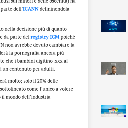
abusi sui minori e delle oscenità) ha
parte dell’
ICANN
defininendola
o nella decisione più di quanto
te da parte del
registry ICM
poichè
ANN non avrebbe dovuto cambiare la
derà la pornografia ancora più
te che i bambini digitino .xxx al
d un contenuto per adulti.
erà molto; solo il 20% delle
 sottolineato come l’unico a volere
 il mondo dell’industria