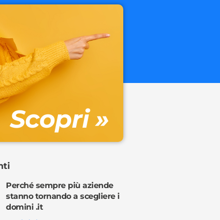
.onl
€ 32.90 + 
Gestione DN
Scopri »
Ordina o
nti
Perché sempre più aziende
stanno tornando a scegliere i
domini .it