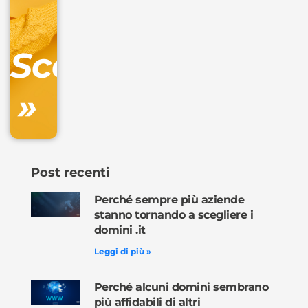
IVA/anno
Gestione
DNS
Scopri
inclusa
»
Ordina
ora »
Post recenti
Perché sempre più aziende
stanno tornando a scegliere i
domini .it
Leggi di più »
Perché alcuni domini sembrano
più affidabili di altri