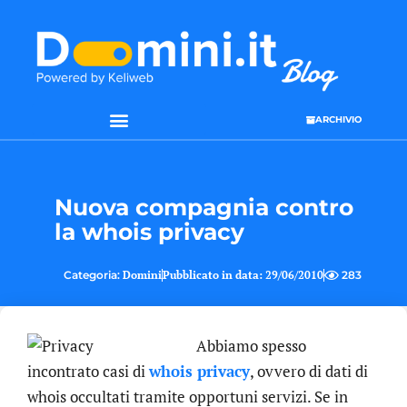
ARCHIVIO
SEO & WEB MARKETING
Nuova compagnia contro
la whois privacy
Categoria:
Domini
Pubblicato in data:
29/06/2010
283
Abbiamo spesso
incontrato casi di
whois privacy
, ovvero di dati di
whois occultati tramite opportuni servizi. Se in