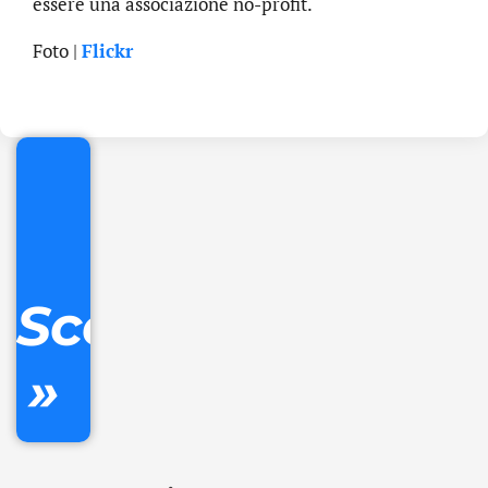
essere una associazione no-profit.
.online
Foto |
Flickr
€
32.90
+
IVA/anno
Gestione
DNS
Scopri
inclusa
»
Ordina
ora »