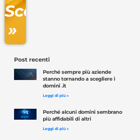
Scopri
inclusa
»
Ordina
ora »
Post recenti
Perché sempre più aziende
stanno tornando a scegliere i
domini .it
Leggi di più »
Perché alcuni domini sembrano
più affidabili di altri
Leggi di più »