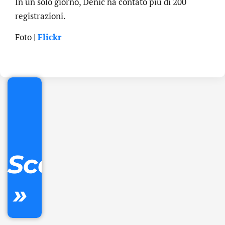
In un solo giorno, Denic ha contato più di 200
registrazioni.
.online
Foto |
Flickr
€
32.90
+
IVA/anno
Gestione
DNS
Scopri
inclusa
»
Ordina
ora »