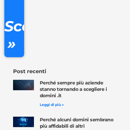
Gestione
DNS
Scopri
inclusa
»
Ordina
ora »
Post recenti
Perché sempre più aziende
stanno tornando a scegliere i
domini .it
Leggi di più »
Perché alcuni domini sembrano
più affidabili di altri