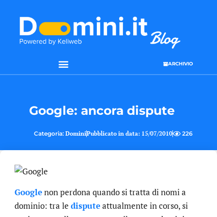
ARCHIVIO
SEO & WEB MARKETING
Google: ancora dispute
Categoria:
Domini
Pubblicato in data:
15/07/2010
226
Google
non perdona quando si tratta di nomi a
dominio: tra le
dispute
attualmente in corso, si