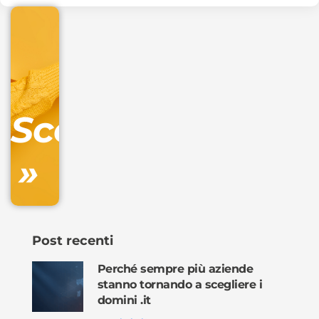
€
32.90
+
IVA/anno
Gestione
DNS
Scopri
inclusa
»
Ordina
ora »
Post recenti
Perché sempre più aziende
stanno tornando a scegliere i
domini .it