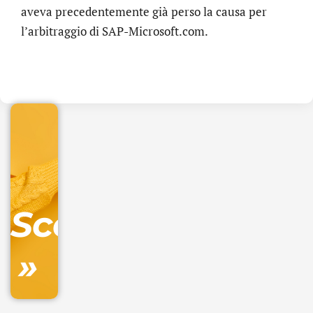
aveva precedentemente già perso la causa per
l’arbitraggio di SAP-Microsoft.com.
.online
€
32.90
+
IVA/anno
Gestione
DNS
Scopri
inclusa
»
Ordina
ora »