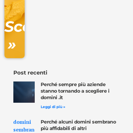
Gestione
DNS
Scopri
inclusa
»
Ordina
ora »
Post recenti
Perché sempre più aziende
stanno tornando a scegliere i
domini .it
Leggi di più »
Perché alcuni domini sembrano
più affidabili di altri