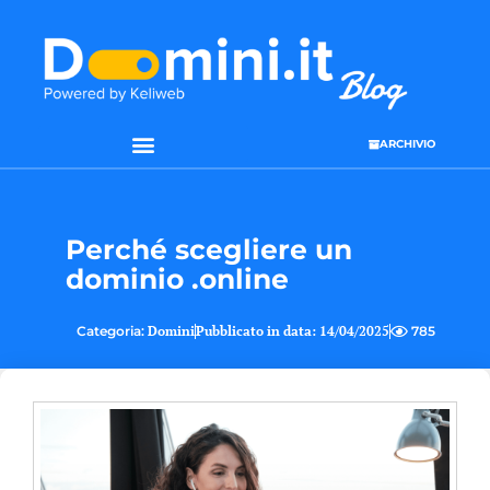
ARCHIVIO
Perché scegliere un
dominio .online
Categoria:
Domini
Pubblicato in data:
14/04/2025
785