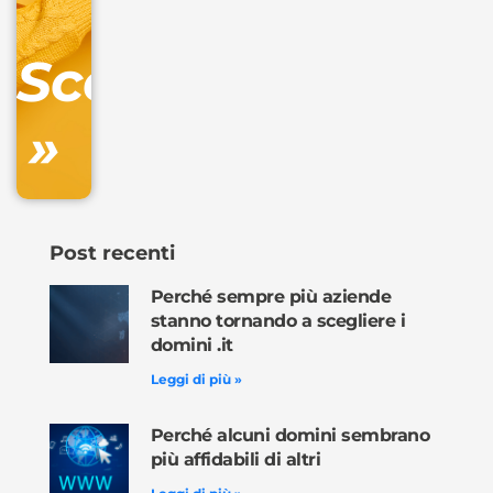
Gestione
DNS
Scopri
inclusa
»
Ordina
ora »
Post recenti
Perché sempre più aziende
stanno tornando a scegliere i
domini .it
Leggi di più »
Perché alcuni domini sembrano
più affidabili di altri