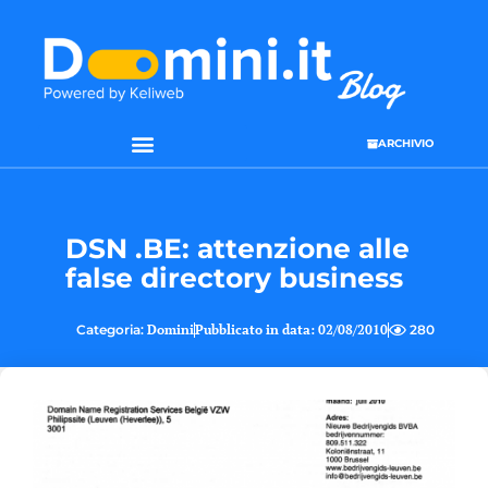
ARCHIVIO
DSN .BE: attenzione alle
false directory business
Categoria:
Domini
Pubblicato in data:
02/08/2010
280