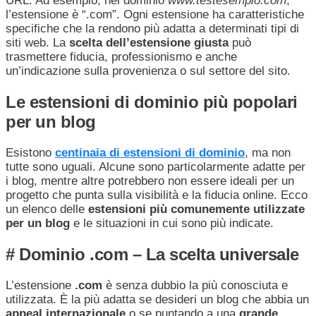
URL. Ad esempio, nel dominio
www.testesempio.com
,
l’estensione è “.com”. Ogni estensione ha caratteristiche
specifiche che la rendono più adatta a determinati tipi di
siti web. La
scelta dell’estensione giusta
può
trasmettere fiducia, professionismo e anche
un’indicazione sulla provenienza o sul settore del sito.
Le estensioni di dominio più popolari
per un blog
Esistono
centinaia di estensioni di dominio
, ma non
tutte sono uguali. Alcune sono particolarmente adatte per
i blog, mentre altre potrebbero non essere ideali per un
progetto che punta sulla visibilità e la fiducia online. Ecco
un elenco delle
estensioni più comunemente utilizzate
per un blog
e le situazioni in cui sono più indicate.
# Dominio .com – La scelta universale
L’estensione
.com
è senza dubbio la più conosciuta e
utilizzata. È la più adatta se desideri un blog che abbia un
appeal internazionale
o se puntando a una
grande