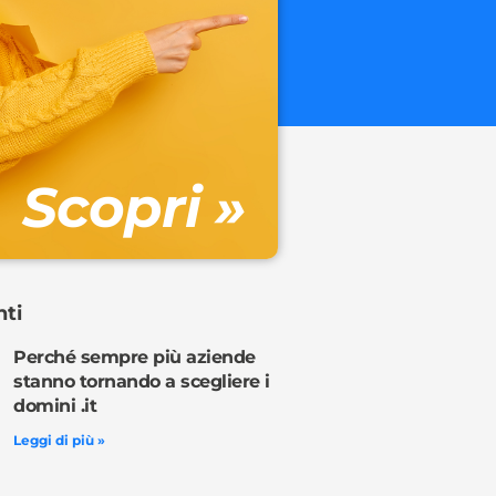
.onl
€ 32.90 + 
Gestione DN
Scopri »
Ordina o
nti
Perché sempre più aziende
stanno tornando a scegliere i
domini .it
Leggi di più »