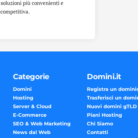
 soluzioni più convenienti e
e competitiva.
Categorie
Domini.it
Domini
Registra un domini
Hosting
Trasferisci un domi
Server & Cloud
Nuovi domini gTLD
E-Commerce
Piani Hosting
SEO & Web Marketing
Chi Siamo
News dal Web
Contatti