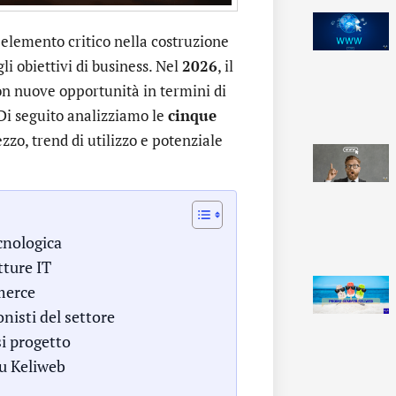
elemento critico nella costruzione
gli obiettivi di business. Nel
2026
, il
n nuove opportunità in termini di
i seguito analizziamo le
cinque
zzo, trend di utilizzo e potenziale
cnologica
tture IT
mmerce
onisti del settore
si progetto
su Keliweb