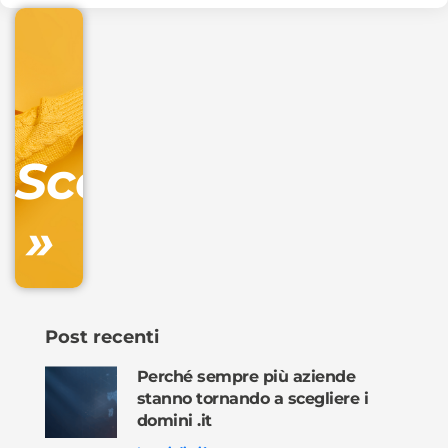
€
32.90
+
IVA/anno
Gestione
DNS
Scopri
inclusa
»
Ordina
ora »
Post recenti
Perché sempre più aziende
stanno tornando a scegliere i
domini .it